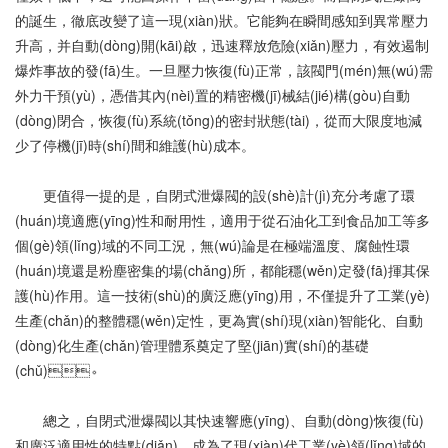
的誕生，徹底改變了這一現(xiàn)狀。它能夠在瞬間感知到異常壓力
升高，并自動(dòng)開(kāi)啟，迅速釋放危險(xiǎn)壓力，有效遏制
爆炸事故的發(fā)生。一旦壓力恢復(fù)正常，該閥門(mén)無(wú)需
外力干預(yù)，憑借其內(nèi)置的精密機(jī)械結(jié)構(gòu)自動
(dòng)閉合，恢復(fù)系統(tǒng)的密封狀態(tài)，從而大限度地減
少了停機(jī)時(shí)間和維護(hù)成本。
更值得一提的是，自閉式泄爆閥的設(shè)計(jì)充分考慮了環
(huán)境適應(yīng)性和耐用性，適用于從石油化工到食品加工等多
個(gè)領(lǐng)域的不同工況，無(wú)論是在極端溫度、腐蝕性環
(huán)境還是粉塵密集的場(chǎng)所，都能穩(wěn)定發(fā)揮其保
護(hù)作用。這一技術(shù)的廣泛應(yīng)用，不僅提升了工業(yè)
生產(chǎn)的整體穩(wěn)定性，更為實(shí)現(xiàn)智能化、自動
(dòng)化生產(chǎn)管理體系奠定了堅(jiān)實(shí)的基礎
(chǔ)。
總之，自閉式泄爆閥以其快速響應(yīng)、自動(dòng)恢復(fù)
和廣泛適用性的特點(diǎn)，成為了現(xiàn)代工業(yè)領(lǐng)域的