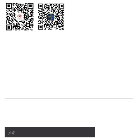
聯(lián)系我們
聯(lián)系人：程經(jīng)理
手機(jī)：13868876242
傳真：0577-21814118
電話：0577-67957398
QQ：1751135217
公司地址：浙江省溫州市永嘉縣甌北鎮(zhèn)堡一工業(yè)區(qū)林
浦路78號(hào)
在線留言