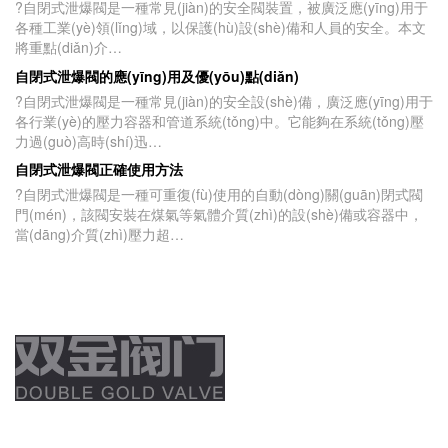
?自閉式泄爆閥是一種常見(jiàn)的安全閥裝置，被廣泛應(yīng)用于
各種工業(yè)領(lǐng)域，以保護(hù)設(shè)備和人員的安全。本文
將重點(diǎn)介…
自閉式泄爆閥的應(yīng)用及優(yōu)點(diǎn)
?自閉式泄爆閥是一種常見(jiàn)的安全設(shè)備，廣泛應(yīng)用于
各行業(yè)的壓力容器和管道系統(tǒng)中。它能夠在系統(tǒng)壓
力過(guò)高時(shí)迅…
自閉式泄爆閥正確使用方法
?自閉式泄爆閥是一種可重復(fù)使用的自動(dòng)關(guān)閉式閥
門(mén)，該閥安裝在煤氣等氣體介質(zhì)的設(shè)備或容器中，
當(dāng)介質(zhì)壓力超…
如果你有任何問(wèn)題你想了解的建議及產(chǎn)品可以隨時(shí)
聯(lián)系我們。期待您的咨詢(xún)