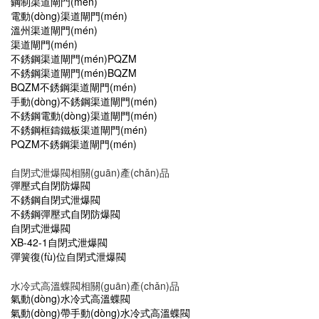
鋼制渠道閘門(mén)
電動(dòng)渠道閘門(mén)
溫州渠道閘門(mén)
渠道閘門(mén)
不銹鋼渠道閘門(mén)PQZM
不銹鋼渠道閘門(mén)BQZM
BQZM不銹鋼渠道閘門(mén)
手動(dòng)不銹鋼渠道閘門(mén)
不銹鋼電動(dòng)渠道閘門(mén)
不銹鋼框鑄鐵板渠道閘門(mén)
PQZM不銹鋼渠道閘門(mén)
自閉式泄爆閥相關(guān)產(chǎn)品
彈壓式自閉防爆閥
不銹鋼自閉式泄爆閥
不銹鋼彈壓式自閉防爆閥
自閉式泄爆閥
XB-42-1自閉式泄爆閥
彈簧復(fù)位自閉式泄爆閥
水冷式高溫蝶閥相關(guān)產(chǎn)品
氣動(dòng)水冷式高溫蝶閥
氣動(dòng)帶手動(dòng)水冷式高溫蝶閥