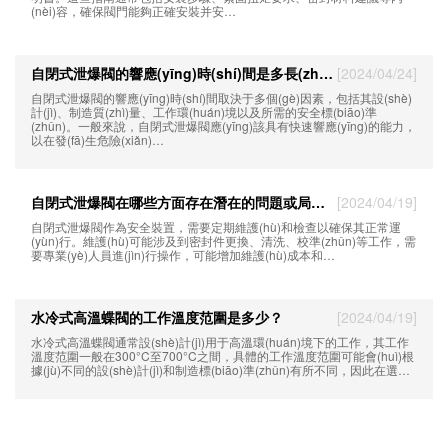
(nèi)容，確保閥門能夠正確安裝并安…
自閉式泄爆閥的響應(yīng)時(shí)間是多長(zhǎng)？
[2024/04/24]
自閉式泄爆閥的響應(yīng)時(shí)間取決于多個(gè)因素，包括其設(shè)
計(jì)、制造質(zhì)量、工作環(huán)境以及所需的安全標(biāo)準
(zhǔn)。一般來說，自閉式泄爆閥應(yīng)該具有快速響應(yīng)的能力，
以在發(fā)生危險(xiǎn)…
自閉式泄爆閥在哪些方面存在潛在的問題或局限性？
[2024/04/19]
自閉式泄爆閥作為安全裝置，需要定期維護(hù)和檢查以確保其正常運
(yùn)行。維護(hù)可能涉及到密封件更換、清洗、校準(zhǔn)等工作，需
要專業(yè)人員進(jìn)行操作，可能增加維護(hù)成本和…
水冷式高溫蝶閥的工作溫度范圍是多少？
[2024/04/19]
水冷式高溫蝶閥通常設(shè)計(jì)用于高溫環(huán)境下的工作，其工作
溫度范圍一般在300°C至700°C之間，具體的工作溫度范圍可能會(huì)根
據(jù)不同的設(shè)計(jì)和制造標(biāo)準(zhǔn)有所不同，因此在選…