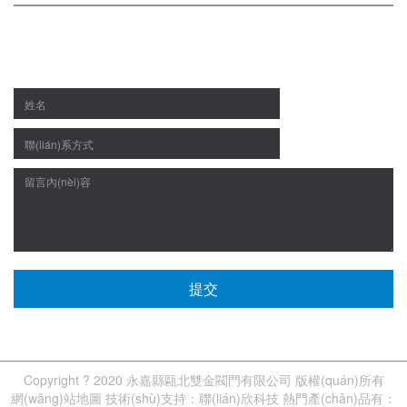
在線留言
Copyright ? 2020 永嘉縣甌北雙金閥門有限公司 版權(quán)所有
網(wǎng)站地圖
技術(shù)支持：
聯(lián)欣科技
熱門產(chǎn)品有：