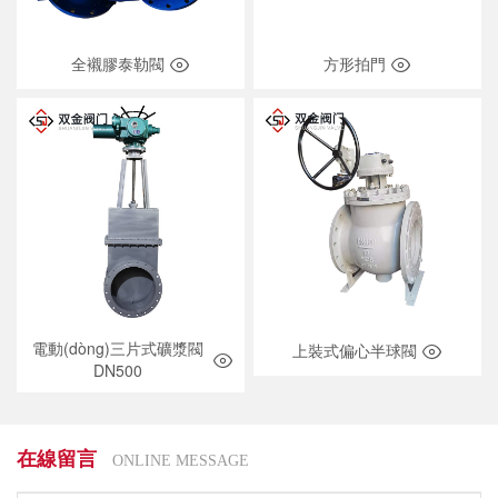
全襯膠泰勒閥
方形拍門
電動(dòng)三片式礦漿閥
上裝式偏心半球閥
DN500
在線留言
ONLINE MESSAGE