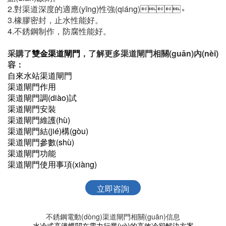
2.對渠道深度的適應(yīng)性強(qiáng)。
3.橡膠密封，止水性能好。
4.不銹鋼制作，防腐性能好。
采購了
雙金渠道閘門
，了解更多渠道閘門相關(guān)內(nèi)
容：
自來水站渠道閘門
渠道閘門作用
渠道閘門調(diào)試
渠道閘門安裝
渠道閘門維護(hù)
渠道閘門結(jié)構(gòu)
渠道閘門參數(shù)
渠道閘門功能
渠道閘門使用事項(xiàng)
立即咨詢
不銹鋼電動(dòng)渠道閘門相關(guān)信息
水冷式高溫蝶閥在電力行業(yè)的高效冷卻解決方案