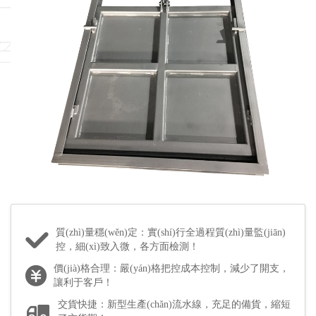
質(zhì)量穩(wěn)定：實(shí)行全過程質(zhì)量監(jiān)
控，細(xì)致入微，各方面檢測！
價(jià)格合理：嚴(yán)格把控成本控制，減少了開支，
讓利于客戶！
交貨快捷：新型生產(chǎn)流水線，充足的備貨，縮短