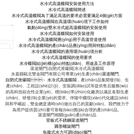
水冷式高溫蝶閥安裝使用方法
水冷式高溫蝶閥簡述
水冷式高溫蝶閥為了滿足高溫的要求必需要滿足4個(gè)方面
水冷式高溫蝶閥在高溫環(huán)境下工作如何
氣動(dòng)雙水冷式超高溫蝶閥的安裝使用
水冷式高溫蝶閥如何安裝使用
水冷式高溫蝶閥應(yīng)用于高溫管道使用
水冷式高溫蝶閥的產(chǎn)品應(yīng)用與特點(diǎn)
水冷式高溫蝶閥的適用環(huán)境分析
水冷式高溫蝶閥的使用要求
水冷蝶閥結(jié)構(gòu)特點(diǎn)、用途及工作原理
渠道閘門|自閉式泄爆閥|水冷式高溫蝶閥
永嘉縣甌北雙金閥門有限公司專業(yè)生產(chǎn)
渠道閘門
、
自閉式泄爆閥
、
水冷式高溫蝶閥
，產(chǎn)品集開發(fā)、生
產(chǎn)、工程設(shè)計(jì)、安裝調(diào)試等提供售后服務(wù)
的高科技綜合性企業(yè)。標(biāo)準(zhǔn)化廠房以滿足各類生產
(chǎn)、研發(fā)企業(yè)的需求。伴隨中國現(xiàn)代化建設(shè)
與和平崛起，雙金總是適時(shí)做出自己的貢獻(xiàn)。我們致力于
為用戶提供質(zhì)量可靠報(bào)價(jià)合理的產(chǎn)品。
渠道閘門相關(guān)產(chǎn)品
背板式不銹鋼渠道閘門
圓形螺旋閘門
魚腹式水力可調(diào)堰門